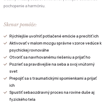
pochopenie a harmóniu.
Skenar pomôže:
Rýchlejšie uvoľniť potlačené emócie a precítiť ich
Aktivovať v malom mozgu správne vzorce vedúce k
psychickej rovnováhe
Otvoriť sa navrhovanému riešeniu a prijať ho
Pozrieť sa pravdivejšie na seba a svoj vnútorný
svet
Prepojiť sa s traumatickými spomienkami a prijať
ich
Spustiť sebaozdravný proces na rovine duše aj
fyzického tela