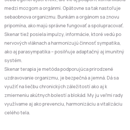
medzi mozgom a orgánmi. Opätovne sa tak nastoľuje
sebaobnova organizmu. Bunkám a orgánom sa znovu
pripomína, ako majú správne fungovať a spolupracovať.
Skenar tiež posiela impulzy, informácie, ktoré vedú po
nervových vláknach a harmonizujú činnosť sympatika,
ako aj parasympatika – posilňuje adaptačný aj imunitný
systém.
Skenar terapia je metóda podporujúca prirodzené
uzdravovanie organizmu, je bezpečná a jemná. Dá sa
využiť na liečbu chronických záležitostí ako aj k
zmierneniu akútnych bolestí a blokád. My ju veľmi rady
využívame aj ako prevenciu, harmonizáciu a vitalizáciu
celého tela.