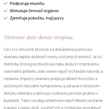
Podporuje imunitu
Stimuluje činnosť orgánov
Zjemňuje pokožku, hojí jazvy
Ošetrenie duše skenar terapiou:
Cez tzv. Emočné štvorce sa dokážeme pomocou
skenaru lepšie dotknúť roviny uložených emócií. Je to
metóda, ktorá povzbudzuje našu dušu k rozprávaniu
vlastného príbehu, kde vieme nájsť rýchlejšie návody a
riešenia. Impulzy skenaru prepoja oblasť mozočku s
uloženými návodmi na harmóniu a zdravie s miestom
dotyku skenaru a aktivujú ozdravný proces priamo v
bunkách. Takto sa dajú efektívne nájsť hlboko uložené
traumy v našej duši, uvoľniť ich a rýchlejšie dosiahnuť