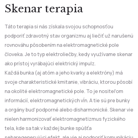
Skenar terapia
Táto terapia si nás získala svojou schopnosťou
podporiť zdravotný stav organizmu aj liečiť už narušenú
rovnováhu pôsobením na elektromagnetické pole
človeka. Je to typ elektroliečby, kedy využívame skenar
ako prístoj vyrábajúci elektrický impulz.
Každá bunka (aj atóm a jeho kvarky a elektróny) má
svoje charakteristické kmitanie, vibráciu, ktorou pôsobí
na okolité elektromagnetické pole. To je nositeľom
informácií, elektromagnetických vĺn. A tie sú pre bunky
a orgány buď podporné alebo disharmonické. Skenar vie
nielen harmonizovať elektromagnetizmus fyzického
tela, kde sa tak v každej bunke spúšťa
sebaregenerujúci efekt, ale vie aj podporiť komunikáciu